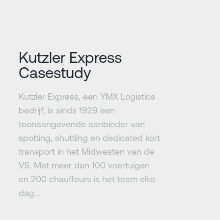
Meer informatie
Kutzler Express
Casestudy
Kutzler Express, een YMX Logistics
bedrijf, is sinds 1929 een
toonaangevende aanbieder van
spotting, shuttling en dedicated kort
transport in het Midwesten van de
VS. Met meer dan 100 voertuigen
en 200 chauffeurs is het team elke
dag...