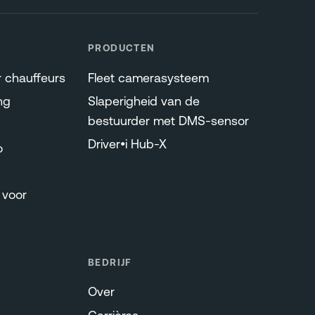
PRODUCTEN
r chauffeurs
Fleet camerasysteem
ng
Slaperigheid van de
bestuurder met DMS-sensor
Driver•i Hub-X
o
voor
BEDRIJF
Over