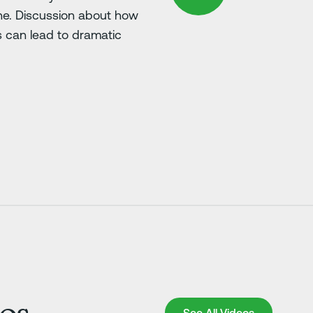
e. Discussion about how
s can lead to dramatic
See All Videos
See All Videos