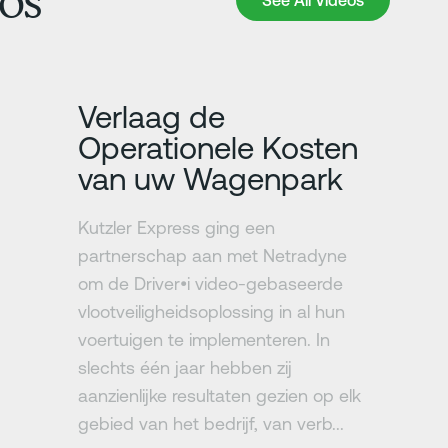
os
Meer informatie
Verlaag de
Operationele Kosten
van uw Wagenpark
Kutzler Express ging een
partnerschap aan met Netradyne
om de Driver•i video-gebaseerde
vlootveiligheidsoplossing in al hun
voertuigen te implementeren. In
slechts één jaar hebben zij
aanzienlijke resultaten gezien op elk
gebied van het bedrijf, van verb...