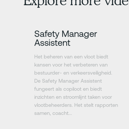
Explore more vide
Meer informatie
Safety Manager
Assistent
Het beheren van een vloot biedt
kansen voor het verbeteren van
bestuurder- en verkeersveiligheid.
De Safety Manager Assistent
fungeert als copiloot en biedt
inzichten en stroomlijnt taken voor
vlootbeheerders. Het stelt rapporten
samen, coacht...