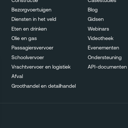
Constructie
Casestudies
Bezorgvoertuigen
Blog
Diensten in het veld
Gidsen
Eten en drinken
Webinars
Olie en gas
Videotheek
Passagiersvervoer
Evenementen
Schoolvervoer
Ondersteuning
Vrachtvervoer en logistiek
API-documenten
Afval
Groothandel en detailhandel