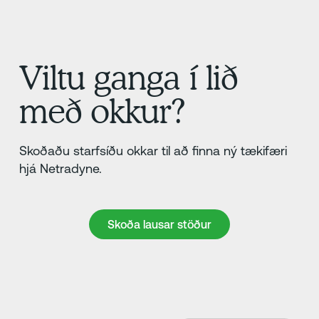
Viltu ganga í lið
með okkur?
Skoðaðu starfsíðu okkar til að finna ný tækifæri
hjá Netradyne.
Skoða lausar stöður
Skoða lausar stöður