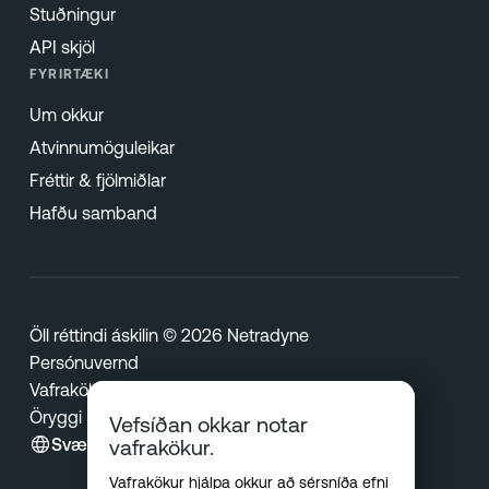
Stuðningur
API skjöl
FYRIRTÆKI
Um okkur
Atvinnumöguleikar
Fréttir & fjölmiðlar
Hafðu samband
Öll réttindi áskilin © 2026 Netradyne
Persónuvernd
Vafrakökur
Öryggi
Vefsíðan okkar notar
Svæði
vafrakökur.
Vafrakökur hjálpa okkur að sérsníða efni