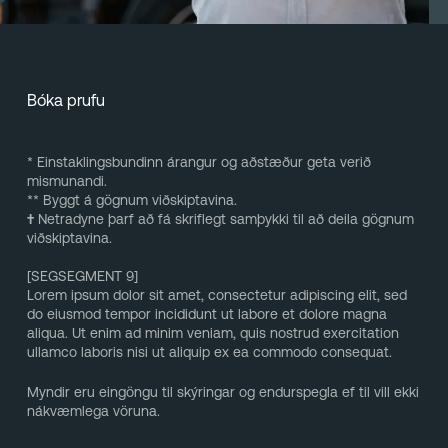
Bóka prufu
* Einstaklingsbundinn árangur og aðstæður geta verið
mismunandi.
** Byggt á gögnum viðskiptavina.
†
Netradyne þarf að fá skriflegt samþykki til að deila gögnum
viðskiptavina.
[SEGSEGMENT 9]
Lorem ipsum dolor sit amet, consectetur adipiscing elit, sed
do eiusmod tempor incididunt ut labore et dolore magna
aliqua. Ut enim ad minim veniam, quis nostrud exercitation
ullamco laboris nisi ut aliquip ex ea commodo consequat.
Myndir eru eingöngu til skýringar og endurspegla ef til vill ekki
nákvæmlega vöruna.