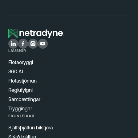
LAUSNIR
Flotaöryggi
360 AI
Flotastjórnun
Reglufylgni
Samþættingar
Tryggingar
EIGINLEIKAR
Sjálfsþjálfun bílstjóra
Stýrð þjálfun