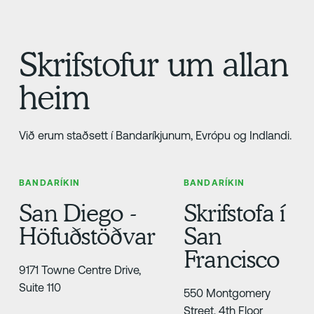
Skrifstofur um allan
heim
Við erum staðsett í Bandaríkjunum, Evrópu og Indlandi.
BANDARÍKIN
BANDARÍKIN
San Diego -
Skrifstofa í
Höfuðstöðvar
San
Francisco
9171 Towne Centre Drive,
Suite 110
550 Montgomery
Street, 4th Floor