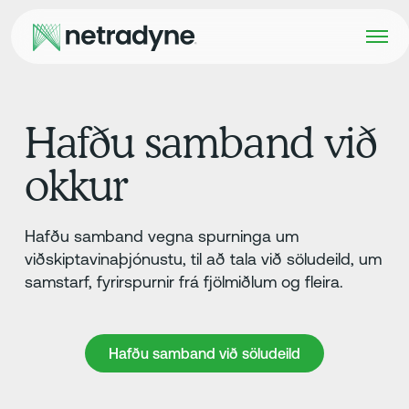
Hafðu samband við
okkur
Hafðu samband vegna spurninga um
viðskiptavinaþjónustu, til að tala við söludeild, um
samstarf, fyrirspurnir frá fjölmiðlum og fleira.
Hafðu samband við söludeild
Hafðu samband við söludeild