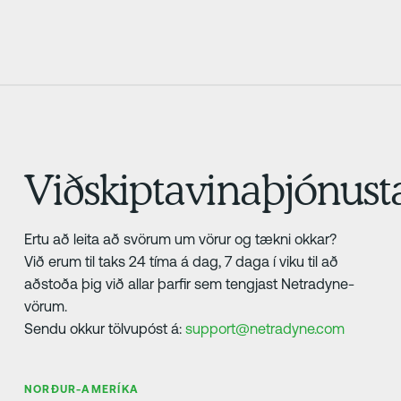
Viðskiptavinaþjónust
Ertu að leita að svörum um vörur og tækni okkar?
Við erum til taks 24 tíma á dag, 7 daga í viku til að
aðstoða þig við allar þarfir sem tengjast Netradyne-
vörum.
Sendu okkur tölvupóst á:
support@netradyne.com
NORÐUR-AMERÍKA