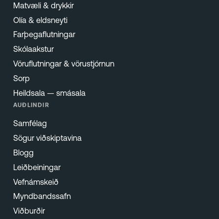
Matvæli & drykkir
Olía & eldsneyti
Farþegaflutningar
Skólaakstur
Vöruflutningar & vörustjórnun
Sorp
Heildsala — smásala
AUÐLINDIR
Samfélag
Sögur viðskiptavina
Blogg
Leiðbeiningar
Vefnámskeið
Myndbandssafn
Viðburðir