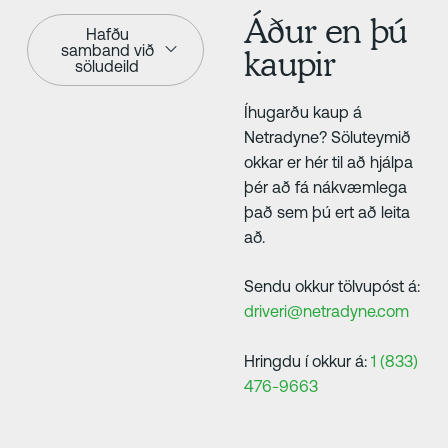
Áður en þú
Hafðu
samband við
kaupir
söludeild
Íhugarðu kaup á
Netradyne? Söluteymið
okkar er hér til að hjálpa
þér að fá nákvæmlega
það sem þú ert að leita
að.
Sendu okkur tölvupóst á:
driveri@netradyne.com
Hringdu í okkur á:
1 (833)
476-9663