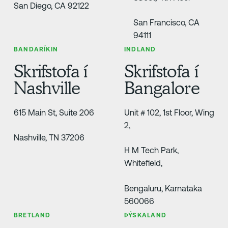
San Diego, CA 92122
San Francisco, CA
94111
BANDARÍKIN
INDLAND
Skrifstofa í
Skrifstofa í
Nashville
Bangalore
615 Main St, Suite 206
Unit # 102, 1st Floor, Wing
2,
Nashville, TN 37206
H M Tech Park,
Whitefield,
Bengaluru, Karnataka
560066
BRETLAND
ÞÝSKALAND