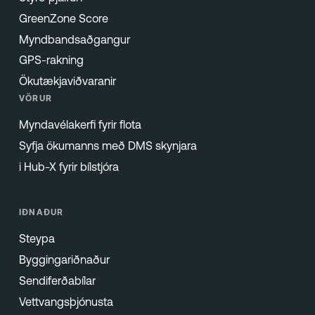
GreenZone Score
Myndbandsaðgangur
GPS-rakning
Ökutækjaviðvaranir
VÖRUR
Myndavélakerfi fyrir flota
Syfja ökumanns með DMS skynjara
i Hub-X fyrir bílstjóra
IÐNAÐUR
Steypa
Byggingariðnaður
Sendiferðabílar
Vettvangsþjónusta