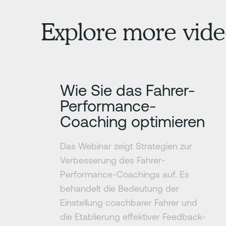
Explore more vide
Erfahre mehr
Wie Sie das Fahrer-
Performance-
Coaching optimieren
Das Webinar zeigt Strategien zur
Verbesserung des Fahrer-
Performance-Coachings auf. Es
behandelt die Bedeutung der
Einstellung coachbarer Fahrer und
die Etablierung effektiver Feedback-