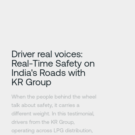
Erfahre mehr
Driver real voices:
Real-Time Safety on
India's Roads with
KR Group
When the people behind the wheel
talk about safety, it carries a
different weight. In this testimonial,
drivers from the KR Group,
operating across LPG distribution,