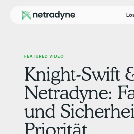
Lö
FEATURED VIDEO
Knight-Swift 
Netradyne: F
und Sicherhe
Priorität