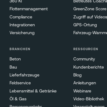
360 KI
Betreutes Coachi
Flottenmanagement
GreenZone Score
Compliance
Zugriff auf Video
Integrationen
GPS-Ortung
Versicherung
Fahrzeug-Warnm
BRANCHEN
RESSOURCEN
Beton
Community
Bau
Kundenberichte
Lieferfahrzeuge
Blog
Feldservice
Anleitungen
Lebensmittel & Getränke
Webinare
Öl & Gas
Video-Bibliothek
Personenverkehr
Veranstaltungen