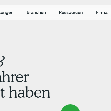
sungen
Branchen
Ressourcen
Firma
&
ahrer
it haben