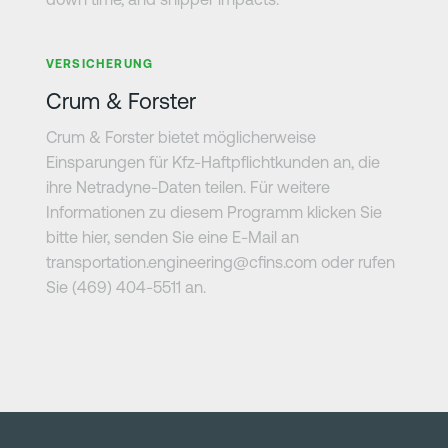
Erfahre mehr
VERSICHERUNG
Crum & Forster
Crum & Forster bietet möglicherweise
Einsparungen für Kfz-Haftpflichtkunden an, die
ihre Netradyne-Daten teilen. Für weitere
Informationen zu diesem Programm klicken Sie
bitte hier, senden Sie eine E-Mail an
transportation.engineering@cfins.com oder rufen
Sie (469) 404-5511 an.