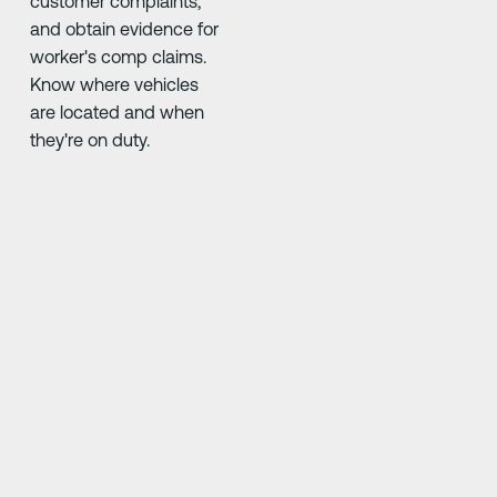
customer complaints,
and obtain evidence for
worker's comp claims.
Know where vehicles
are located and when
they're on duty.
Next Slide
Next Slide
e
"At first everyone was 50/50, but it's improve
rom
driving skills so much. Anything you do you