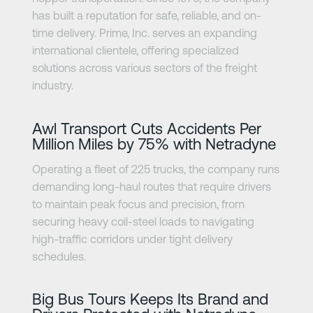
has built a reputation for safe, reliable, and on-
time delivery. Prime, Inc. serves an expanding
international clientele, offering specialized
solutions across various sectors of the freight
industry.
Zjistit více
Awl Transport Cuts Accidents Per
Million Miles by 75% with Netradyne
Operating a fleet of 225 trucks, the company runs
demanding long-haul routes that require drivers
to maintain peak focus and precision, from
securing heavy coil-steel loads to navigating
high-traffic corridors under tight delivery
schedules.
Zjistit více
Big Bus Tours Keeps Its Brand and