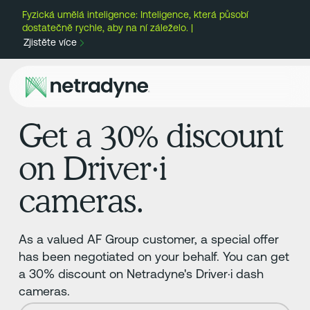
Fyzická umělá inteligence: Inteligence, která působí
dostatečně rychle, aby na ní záleželo. |
Zjistěte více
Get a 30% discount
on Driver·i
cameras.
As a valued AF Group customer, a special offer
has been negotiated on your behalf. You can get
a 30% discount on Netradyne's Driver·i dash
cameras.