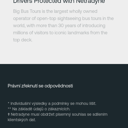
Drivers Protected with Netradyne
Big Bus Tours is the largest wholly owned
operator of open-top sightseeing bus tours in the
world, with more than 30 years of introducing
millions of visitors to iconic landmarks from the
top deck.
Právní zřeknutí se odpovědnosti
* Individuální výsledky a podmínky se mohou lišit.
** Na základě údajů o zákaznících.
†
Netradyne musí obdržet písemný souhlas se sdílením
klientských dat.