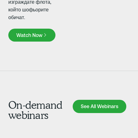
изграждате флота,
който шофьорите
обичат.
Watch Now
Watch Now
On-demand
See All Webinars
See All Webinars
webinars
Научете повече