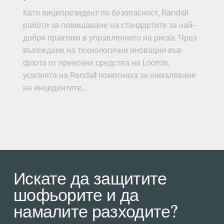
Като вицепрезидент по безопасност, Randall
работи за повишаване на стандартите за най-
добри практики в управлението на риска. Чрез
въвеждане на технологични иновации във
флота от превозни средства на Loomis,
усилията на Randall помогнаха за намаляване
на инцидентите...
Искате да защитите
шофьорите и да
намалите разходите?