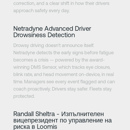
correction, and a clear shift in how their drivers
approach safety every day.
Научете повече
Netradyne Advanced Driver
Drowsiness Detection
Drowsy driving doesn't announce itself.
Netradyne detects the early signs before fatigue
becomes a crisis — powered by the award-
winning DMS Sensor, which tracks eye closure,
blink rate, and head movement on-device, in real
time. Managers see every event flagged and can
coach proactively. Drivers stay safer. Fleets stay
protected.
Научете повече
Randall Sheltra - Изпълнителен
вицепрезидент по управление на
риска в Loomis