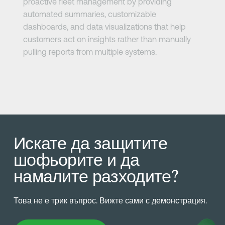
proactive fleet management by providing
automated summaries, customizable
dashboards, and data visualizations that help
customers act on insights rather than manually
pulling reports from multiple systems.
Искате да защитите
шофьорите и да
намалите разходите?
Това не е трик въпрос. Вижте сами с демонстрация.
Резервирайте демо