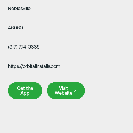
Noblesville
46060
(317) 774-3668
https://orbitalinstalls.com
Get the App
Visit Website
Get the
Visit
App
Website