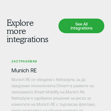
Explore
See All Integrations
See All
Integrations
more
integrations
Научете повече
ЗАСТРАХОВКИ
Munich RE
Munich RE се обедини с Netradyne, за да
предложи технологията Driver•i в рамките на
програмата Smart Mobility на Munich Re.
Netradyne е одобрено решение за риска за
клиентите на Munich RE с търговски флотове,
което позволява на общите клиенти да