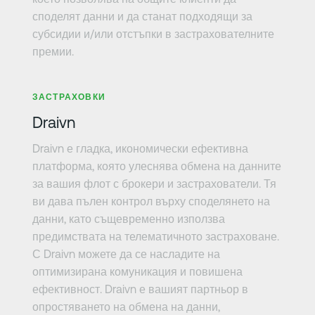
споделят данни и да станат подходящи за
субсидии и/или отстъпки в застрахователните
премии.
Научете повече
ЗАСТРАХОВКИ
Draivn
Draivn е гладка, икономически ефективна
платформа, която улеснява обмена на данните
за вашия флот с брокери и застрахователи. Тя
ви дава пълен контрол върху споделянето на
данни, като същевременно използва
предимствата на телематичното застраховане.
С Draivn можете да се насладите на
оптимизирана комуникация и повишена
ефективност. Draivn е вашият партньор в
опростяването на обмена на данни,