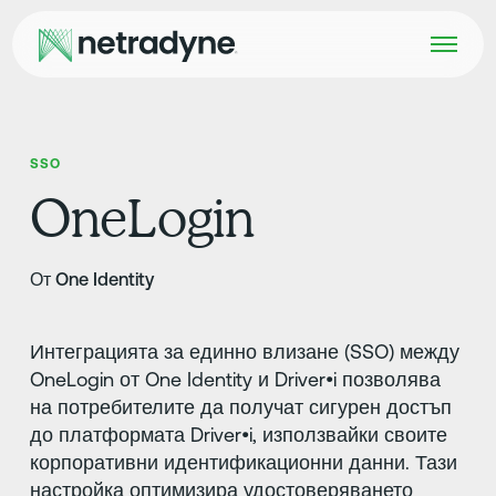
SSO
OneLogin
От One Identity
Интеграцията за единно влизане (SSO) между
OneLogin от One Identity и Driver•i позволява
на потребителите да получат сигурен достъп
до платформата Driver•i, използвайки своите
корпоративни идентификационни данни. Тази
настройка оптимизира удостоверяването