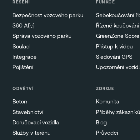
ŘEŠENÍ
FUNKCE
Bezpečnost vozového parku
Sebekoučování ři
360 AI},{
Řízené koučování
Správa vozového parku
GreenZone Score
Soulad
Přístup k videu
Integrace
Sledování GPS
Pojištění
Upozornění vozidl
ODVĚTVÍ
ZDROJE
Beton
Komunita
Stavebnictví
Příběhy zákazník
Doručovací vozidla
Blog
Služby v terénu
Průvodci