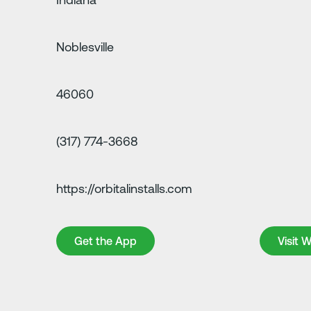
Noblesville
46060
(317) 774-3668
https://orbitalinstalls.com
Get the App
Visit Web
Get the App
Visit 