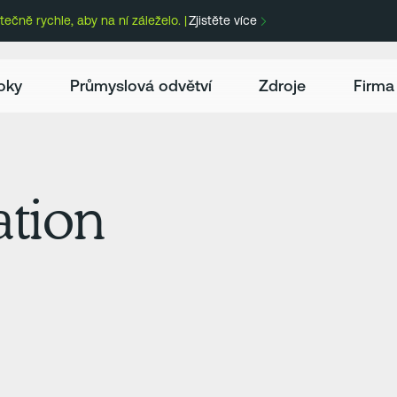
ečně rychle, aby na ní záleželo. |
Zjistěte více
oky
Průmyslová odvětví
Zdroje
Firma
ation