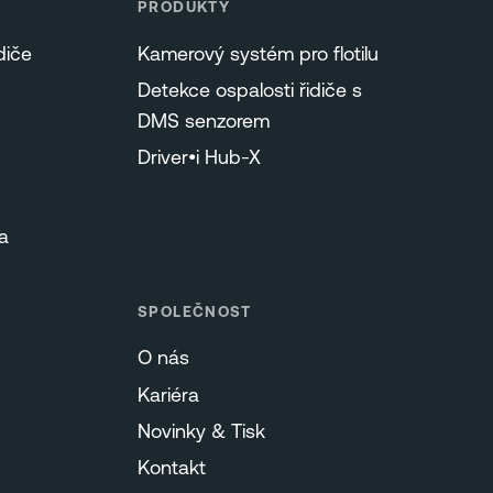
PRODUKTY
diče
Kamerový systém pro flotilu
Detekce ospalosti řidiče s
DMS senzorem
Driver•i Hub-X
a
SPOLEČNOST
O nás
ů
Kariéra
Novinky & Tisk
Kontakt