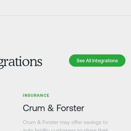
grations
See All Integrations
See All Integrations
Zjistit více
INSURANCE
Crum & Forster
Crum & Forster may offer savings to
auto liability customers to share their