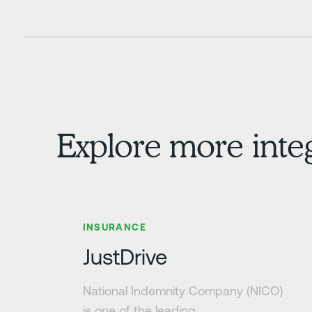
Explore more inte
Zjistit více
INSURANCE
JustDrive
National Indemnity Company (NICO)
is one of the leading