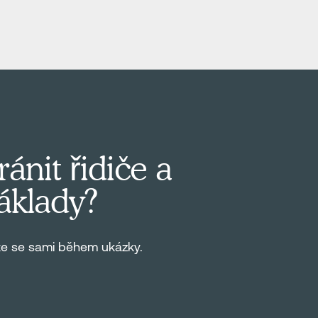
ánit řidiče a
áklady?
te se sami během ukázky.