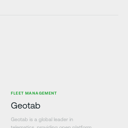
Zjistit více
FLEET MANAGEMENT
Geotab
Geotab is a global leader in
telematics, providing open platform