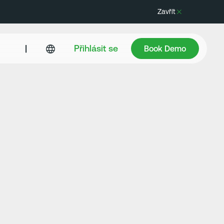
Zavřít
Book Demo
|
Přihlásit se
Book Demo