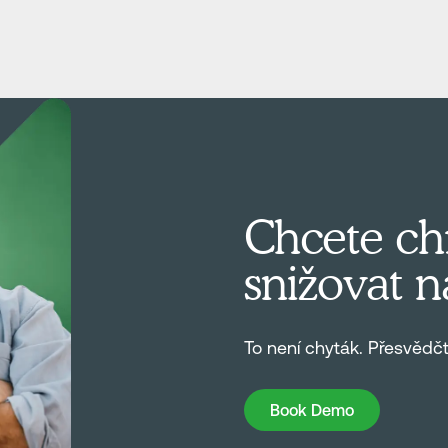
Chcete chr
snižovat n
To není chyták. Přesvědč
Book Demo
Book Demo