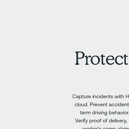
Protect
Capture incidents with H
cloud. Prevent accident
term driving behavio
Verify proof of deliver
worker's comp clai