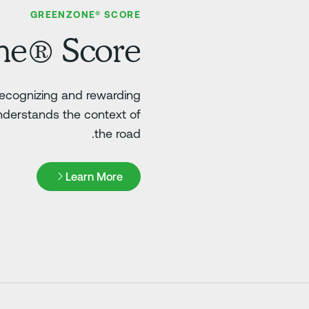
GREENZONE® SCORE
ne® Score
 recognizing and rewarding
nderstands the context of
the road.
Learn More
Learn More