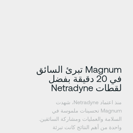
عرف على المزيد
Magnum تبرئ السائق
في 20 دقيقة بفضل
لقطات Netradyne
منذ اعتماد Netradyne، شهدت
Magnum تحسينات ملموسة في
السلامة والعمليات ومشاركة السائقين.
واحدة من أهم النتائج كانت تبرئة