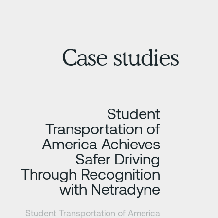
Case studies
تعرف على المزيد
Student
Transportation of
America Achieves
Safer Driving
Through Recognition
with Netradyne
Student Transportation of America