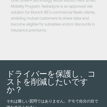
offer Driver•i technology within Munich Re's Smart
Mobility Program. Netradyne is an approved risk
solution for Munich RE's commercial fleets clients,
enabling mutual customers to share data and
become eligible for subsidies and/or discounts in
insurance premiums.
ドライバーを保護し、コ
ストを削減したいです
か？
それは難しい質問ではありません。デモで自分の目で
確かめてください。