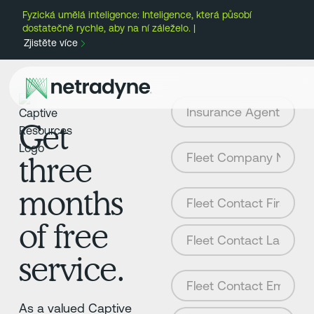
Fyzická umělá inteligence: Inteligence, která působí
dostatečně rychle, aby na ní záleželo. |
Zjistěte více
Get
three
months
of free
service.
As a valued Captive