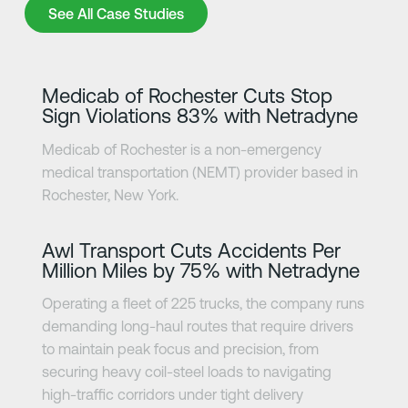
See All Case Studies
See All Case Studies
Zjistit více
Medicab of Rochester Cuts Stop
Sign Violations 83% with Netradyne
Medicab of Rochester is a non-emergency
medical transportation (NEMT) provider based in
Rochester, New York.
Zjistit více
Awl Transport Cuts Accidents Per
Million Miles by 75% with Netradyne
Operating a fleet of 225 trucks, the company runs
demanding long-haul routes that require drivers
to maintain peak focus and precision, from
securing heavy coil-steel loads to navigating
high-traffic corridors under tight delivery