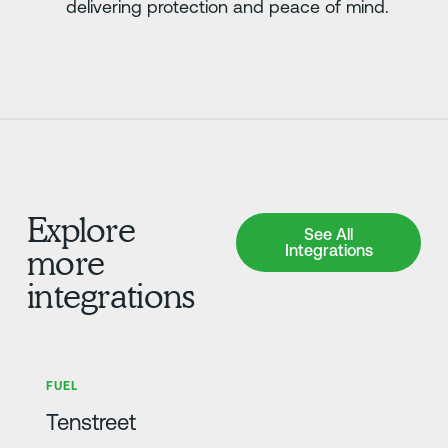
delivering protection and peace of mind.
Explore
See All Integrations
See All
Integrations
more
integrations
Zjistit více
FUEL
Tenstreet