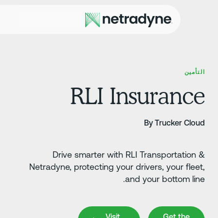
لتأمين
RLI Insuranc
By Trucker Clou
Drive smarter with RLI Transportation 
Netradyne, protecting your drivers, your fleet
and your bottom line
Visit Website
Get the Ap
Visit
Get the