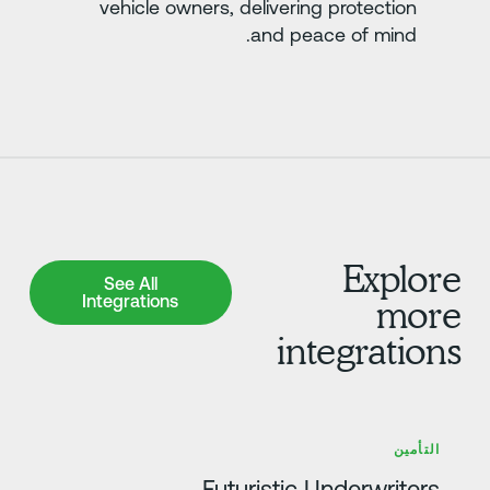
vehicle owners, delivering protection
and peace of mind.
Explor
See All Integrations
See All
Integrations
mor
integration
عرف على المزيد
التأمين
Futuristic Underwriters