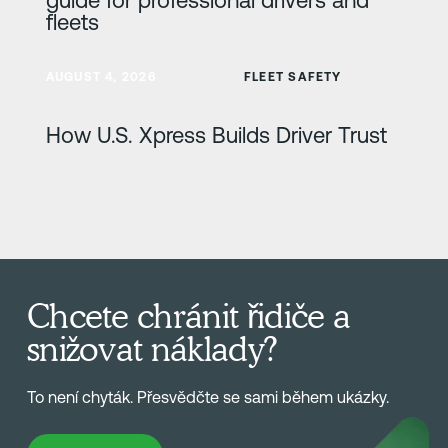
fleets
Zjistit více
AUGUST 4, 2026
FLEET SAFETY
How U.S. Xpress Builds Driver Trust
Chcete chránit řidiče a
snižovat náklady?
To není chyták. Přesvědčte se sami během ukázky.
Book Demo