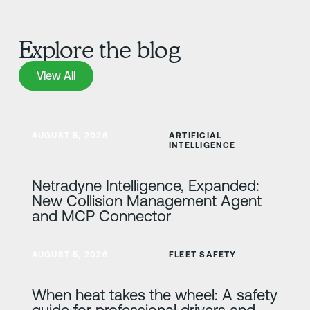
Explore the blog
View All
View All
Zjistit více
AUGUST 5, 2026
ARTIFICIAL
INTELLIGENCE
Netradyne Intelligence, Expanded:
New Collision Management Agent
and MCP Connector
Zjistit více
AUGUST 5, 2026
FLEET SAFETY
When heat takes the wheel: A safety
guide for professional drivers and