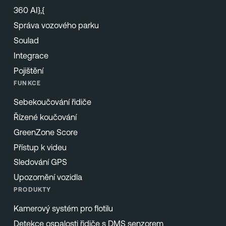
360 AI},{
Správa vozového parku
Soulad
Integrace
Pojištění
FUNKCE
Sebekoučování řidiče
Řízené koučování
GreenZone Score
Přístup k videu
Sledování GPS
Upozornění vozidla
PRODUKTY
Kamerový systém pro flotilu
Detekce ospalosti řidiče s DMS senzorem