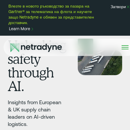
Влезте в новото ръководство за пазара на
Затвори
Gartner® за телематика на флота и научете
защо Netradyne е обявен за представителен
доставчик.
Learn More
Unlocking
safety
through
AI.
Insights from European
& UK supply chain
leaders on AI-driven
logistics.