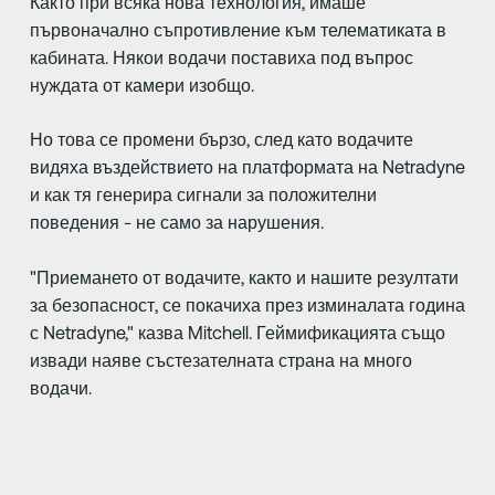
Както при всяка нова технология, имаше
първоначално съпротивление към телематиката в
кабината. Някои водачи поставиха под въпрос
нуждата от камери изобщо.
Но това се промени бързо, след като водачите
видяха въздействието на платформата на Netradyne
и как тя генерира сигнали за положителни
поведения - не само за нарушения.
"Приемането от водачите, както и нашите резултати
за безопасност, се покачиха през изминалата година
с Netradyne," казва Mitchell. Геймификацията също
извади наяве състезателната страна на много
водачи.