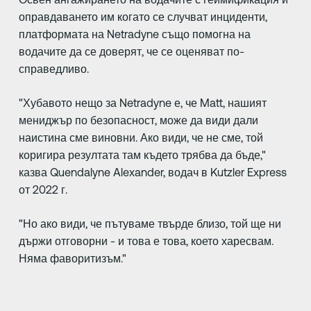
оправдаването им когато се случват инциденти,
платформата на Netradyne също помогна на
водачите да се доверят, че се оценяват по-
справедливо.
"Хубавото нещо за Netradyne е, че Matt, нашият
мениджър по безопасност, може да види дали
наистина сме виновни. Ако види, че не сме, той
коригира резултата там където трябва да бъде,"
казва Quendalyne Alexander, водач в Kutzler Express
от 2022 г.
"Но ако види, че пътуваме твърде близо, той ще ни
държи отговорни - и това е това, което харесвам.
Няма фаворитизъм."