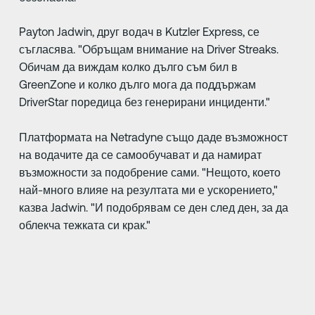
Payton Jadwin, друг водач в Kutzler Express, се
съгласява. "Обръщам внимание на Driver Streaks.
Обичам да виждам колко дълго съм бил в
GreenZone и колко дълго мога да поддържам
DriverStar поредица без генерирани инциденти."
Платформата на Netradyne също даде възможност
на водачите да се самообучават и да намират
възможности за подобрение сами. "Нещото, което
най-много влияе на резултата ми е ускорението,"
казва Jadwin. "И подобрявам се ден след ден, за да
облекча тежката си крак."