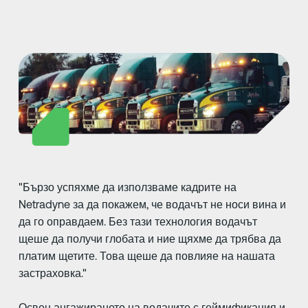
"Бързо успяхме да използваме кадрите на
Netradyne за да покажем, че водачът не носи вина и
да го оправдаем. Без тази технология водачът
щеше да получи глобата и ние щяхме да трябва да
платим щетите. Това щеше да повлияе на нашата
застраховка."
Освен ангажирането на водачите с геймификация и