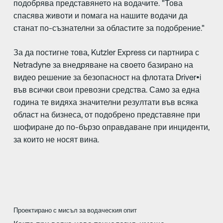
подобрява представянето на водачите. "Това
спасява животи и помага на нашите водачи да
станат по-съзнателни за областите за подобрение."
За да постигне това, Kutzler Express си партнира с
Netradyne за внедряване на своето базирано на
видео решение за безопасност на флотата Driver•i
във всички свои превозни средства. Само за една
година те видяха значителни резултати във всяка
област на бизнеса, от подобрено представяне при
шофиране до по-бързо оправдаване при инциденти,
за които не носят вина.
Проектирано с мисъл за водаческия опит