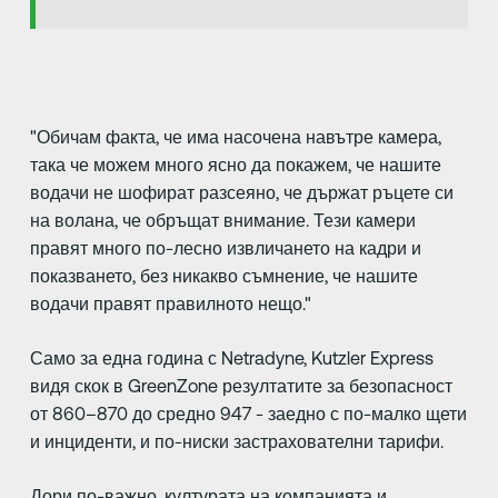
"Обичам факта, че има насочена навътре камера,
така че можем много ясно да покажем, че нашите
водачи не шофират разсеяно, че държат ръцете си
на волана, че обръщат внимание. Тези камери
правят много по-лесно извличането на кадри и
показването, без никакво съмнение, че нашите
водачи правят правилното нещо."
Само за една година с Netradyne, Kutzler Express
видя скок в GreenZone резултатите за безопасност
от 860–870 до средно 947 - заедно с по-малко щети
и инциденти, и по-ниски застрахователни тарифи.
Дори по-важно, културата на компанията и