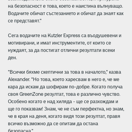
на безопасност е това, което е наистина вълнуващо.
Водачите обичат състезанието и обичат да знаят как
се представят."
Сега водачите на Kutzler Express са въодушевени и
мотивирани, и имат инструментите, от които се
нуждаят, за да постигат отлични резултати всеки
ден.
"Всички бяхме скептични за това в началото," казва
Alexander. "Но това, което харесвам в него е, че ме
кара да искам да шофирам по-добре. Когато получа
своя GreenZone резултат, това е различно чувство.
Особено когато е над хиляда - ще се разхождам и
ще го показвам! Знам, че не съм перфектна, но знам,
че в края на деня, когато видя този резултат, правя
всичко възможно да се опитам да остана
безопасна."