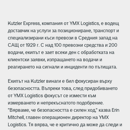
Kutzler Express, компания от YMX Logistics, е водещ
доставчик на услуги за позициониране, транспорт и
специализирани къси превози в Средния запад на
САЩ от 1929 г. С над 100 превозни средства и 200
водачи, екипът е зает всеки ден с обработката на
клиентски заявки, изпращането на водачи и
реагирането на сигнали и инциденти по пътищата.
Екипът на Kutzler винаги е бил фокусиран върху
безопасността. Въпреки това, след придобиването
от YMX Logistics фокусът се измести към
измерването и непрекъснатото подобрение.
"Вярваме, че безопасността е силен ход," казва Erin
Mitchell, главен операционен директор на YMX
Logistics. Тя вярва, че е критично да може да следи и