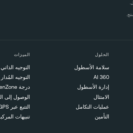
تج.
الحلول
الميزات
سلامة الأسطول
التوجيه الذاتي
360 AI
التوجيه المُدار
إدارة الأسطول
درجة GreenZone
الامتثال
الوصول إلى الف
عمليات التكامل
التتبع عبر GPS
التأمين
تنبيهات المركب