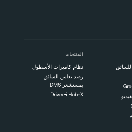
المنتجات
 للسائق
نظام كاميرات الأسطول
رصد نعاس السائق
بمستشعر DMS
Driver•i Hub-X
يديو
ة