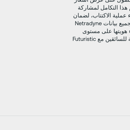
Futuristic Under استخدام هذا التكامل لمشاركة
من أثناء عملية الاكتتاب، لضمان
الحصول على عرض أسعار عادل ودقيق. يتم تجميع بيانات Netradyne
Futuristic Underwrit وإخفاء هويتها على مستوى
الأسطول؛ لا يتم مشاركة أي معلومات شخصية للسائقين مع Futuristic