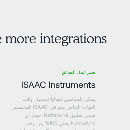
 more integrations
تعرف على المزيد
سير عمل السائق
ISAAC Instruments
يمكن للسائقين تلقائياً تسجيل وقت
القيادة الخاص بهم في ISAAC المخصص
ضمن تطبيق Netradyne. حيث أن
Netradyne يحلل 100% من وقت