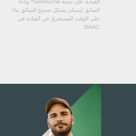
القيادة، فإن نتيجة GreenZone® وأداء
السائق يُنسبان بشكل صحيح للسائق بناءً
على الوقت المستغرق في القيادة في
ISAAC.