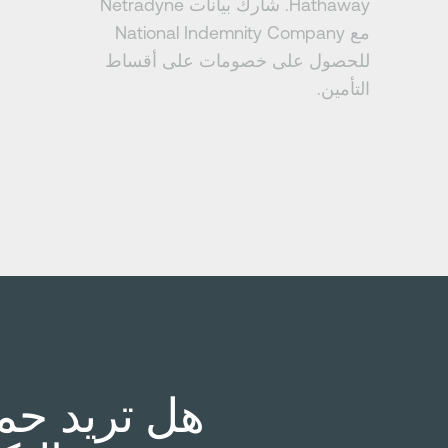
Hathaway. شارك بيانات Netradyne
مع National Indemnity Company
للحصول على خصومات على أقساط
التأمين.
هل تريد حما