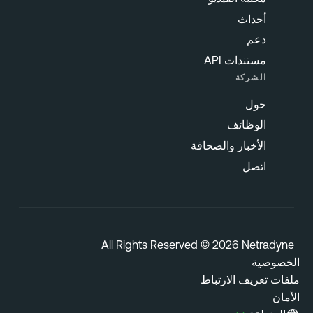
أحداث
دعم
مستندات API
الشركة
حول
الوظائف
الأخبار والصحافة
اتصل
All Rights Reserved © 2026 Netradyn
خصوصية
فات تعريف الارتباط
مان