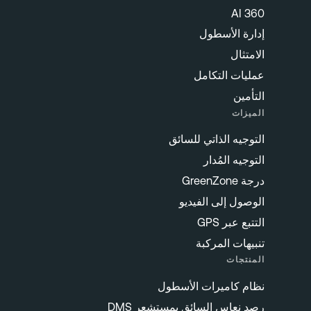
360 AI
إدارة الأسطول
الامتثال
عمليات التكامل
التأمين
الميزات
التوجيه الذاتي للسائق
التوجيه المُدار
درجة GreenZone
الوصول إلى الفيديو
التتبع عبر GPS
تنبيهات المركبة
المنتجات
نظام كاميرات الأسطول
رصد نعاس السائق بمستشعر DMS