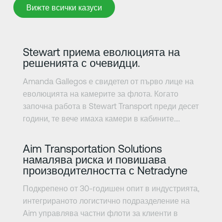
Вижте всички казуси
Вижте всички казуси
Научете повече
Stewart приема еволюцията на
решенията с очевидци.
Amanda Gallegos е свидетел от първо лице на
еволюцията на камерите за флота. Когато
започна работа в Stewart Transport преди десет
години, те вече имаха камери в кабините....
Научете повече
Aim Transportation Solutions
намалява риска и повишава
производителността с Netradyne
Подкрепено от 30-годишен опит в индустрията,
интегрираното логистично подразделение на
Aim управлява частни флоти за клиенти в