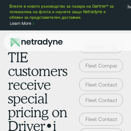
Влезте в новото ръководство за пазара на Gartner® за
З
телематика на флота и научете защо Netradyne е
обявен за представителен доставчик.
Learn More
TIE
customers
receive
special
pricing on
Driver•i