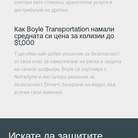
сектори като стомана, хранителни услуги и
дистрибуция на дребно.
Научете повече
Как Boyle Transportation намали
средната си цена за колизии до
$1,000
Търсейки най-добро решение за безопасност
от своя клас за намаляване на риска и защита
на своите шофьори, Boyle се партнира с
Netradyne и инсталира решения за
безопасност Driver•i, базирани на видео, във
всички свои камиони.
Искате да защитите