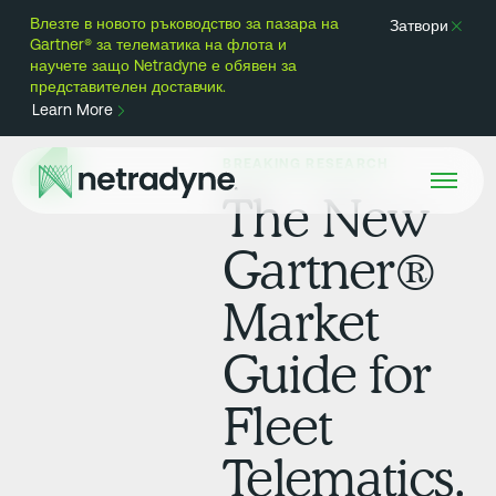
Влезте в новото ръководство за пазара на
Затвори
Gartner® за телематика на флота и
научете защо Netradyne е обявен за
представителен доставчик.
Learn More
BREAKING RESEARCH
The New
Gartner®
Market
Guide for
Fleet
Telematics.