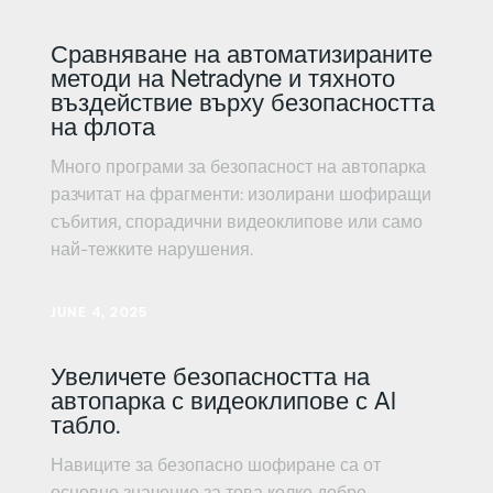
Сравняване на автоматизираните
методи на Netradyne и тяхното
въздействие върху безопасността
на флота
Много програми за безопасност на автопарка
разчитат на фрагменти: изолирани шофиращи
събития, спорадични видеоклипове или само
най-тежките нарушения.
Научете повече
JUNE 4, 2025
Увеличете безопасността на
автопарка с видеоклипове с AI
табло.
Навиците за безопасно шофиране са от
основно значение за това колко добре