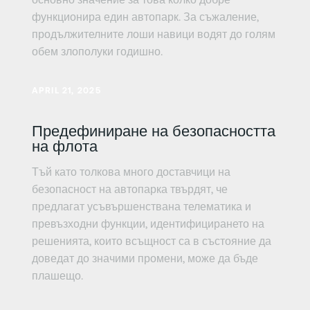
функционира един автопарк. За съжаление,
продължителните лоши навици водят до голям
обем злополуки годишно.
Научете повече
APRIL 21, 2025
Предефиниране на безопасността
на флота
Тъй като толкова много доставчици на
безопасност на автопарка твърдят, че
предлагат усъвършенствана телематика и
превъзходни функции, идентифицирането на
решенията, които всъщност са в състояние да
доведат до значими промени, може да бъде
плашещо.