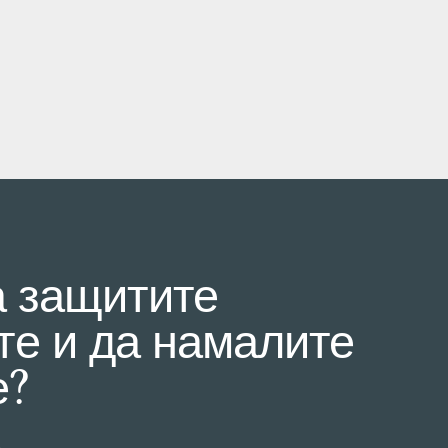
а защитите
е и да намалите
е?