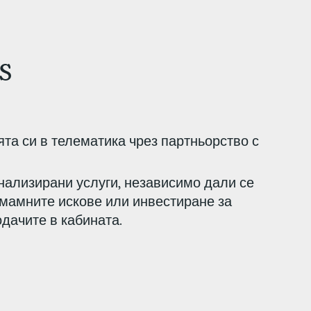
s
та си в телематика чрез партньорство с
нализирани услуги, независимо дали се
змамните искове или инвестиране за
дачите в кабината.