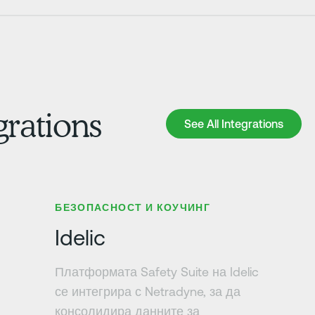
grations
See All Integrations
See All Integrations
Научете повече
БЕЗОПАСНОСТ И КОУЧИНГ
Idelic
Платформата Safety Suite на Idelic
се интегрира с Netradyne, за да
консолидира данните за