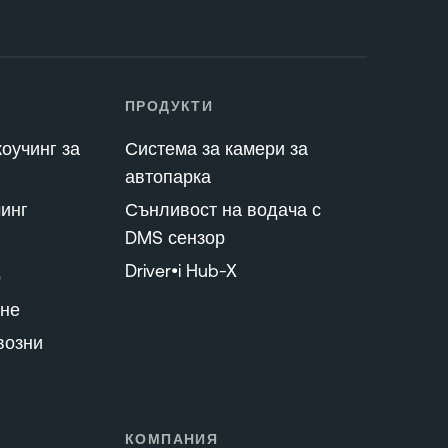
ПРОДУКТИ
оучинг за
Система за камери за
автопарка
инг
Сънливост на водача с
DMS сензор
Driver•i Hub-X
о
не
возни
КОМПАНИЯ