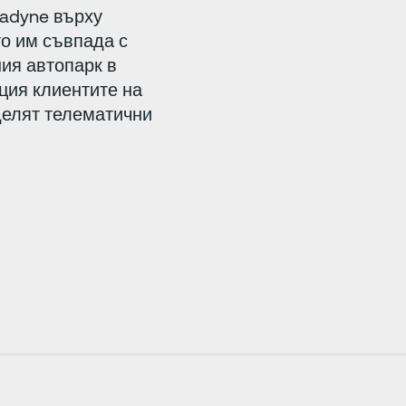
radyne върху
то им съвпада с
ия автопарк в
ация клиентите на
делят телематични