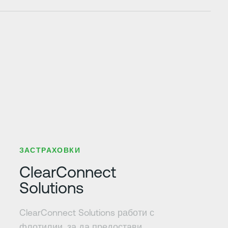
Научете повече
ЗАСТРАХОВКИ
ClearConnect
Solutions
ClearConnect Solutions работи с
флотилии, за да предостави