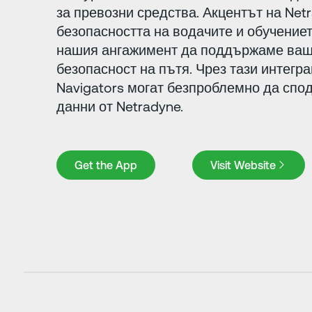
за превозни средства. Акцентът на Net
безопасността на водачите и обучение
нашия ангажимент да поддържаме ваш
безопасност на пътя. Чрез тази интегр
Navigators могат безпроблемно да спо
данни от Netradyne.
Get the App
Visit Website
Get the App
Visit Website