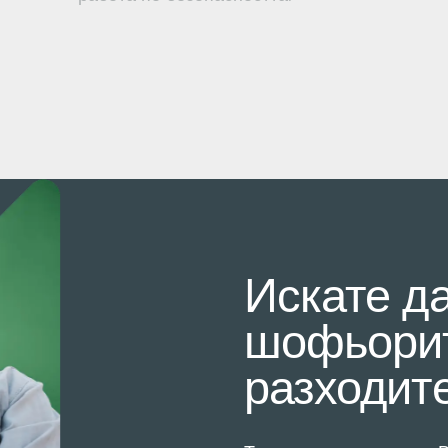
Искате д
шофьорит
разходит