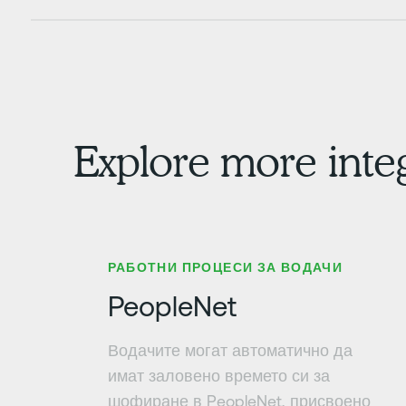
Explore more inte
Научете повече
РАБОТНИ ПРОЦЕСИ ЗА ВОДАЧИ
PeopleNet
Водачите могат автоматично да
имат заловено времето си за
шофиране в PeopleNet, присвоено