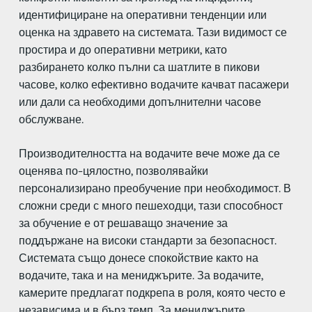
идентифициране на оперативни тенденции или
оценка на здравето на системата. Тази видимост се
простира и до оперативни метрики, като
разбирането колко пълни са шатлите в пикови
часове, колко ефективно водачите качват пасажери
или дали са необходими допълнителни часове
обслужване.
Производителността на водачите вече може да се
оценява по-цялостно, позволявайки
персонализирано преобучение при необходимост. В
сложни среди с много пешеходци, тази способност
за обучение е от решаващо значение за
поддържане на високи стандарти за безопасност.
Системата също донесе спокойствие както на
водачите, така и на мениджърите. За водачите,
камерите предлагат подкрепа в роля, която често е
независима и в бърз темп. За мениджърите,