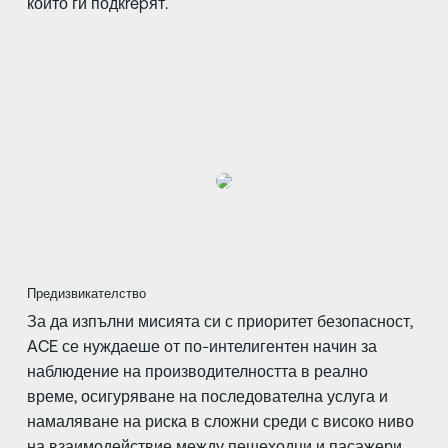
които ги подкrepят.
Предизвикателство
За да изпълни мисията си с приоритет безопасност,
ACE се нуждаеше от по-интелигентен начин за
наблюдение на производителността в реално
време, осигуряване на последователна услуга и
намаляване на риска в сложни среди с високо ниво
на взаимодействие между пешеходци и пасажери.