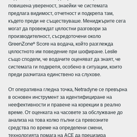
повишена увереност, знаейки че системата
предлага видимост, отчетност и подкрепа там,
където преди не съществуваше. Мениджърите сега
могат да провеждат цялостни разговори за
производителност, съсредоточени около
GreenZone® Score на водача, който разглежда
цялостното им поведение при шофиране. Leslie
също сподели, че водачите оценяват да знаят, че
системата ги подкрепя, особено в ситуации, които
преди разчитаха единствено на слухове.
От оперативна гледна точка, Netradyne се превърна
в основен инструмент за идентифициране на
неефективности и правене на корекции в реално
време. От оценката на часовете за обслужване до
анализа на това колко пълни са превозните
средства по време на определени смени,
технологията помага на ACE да прецизира