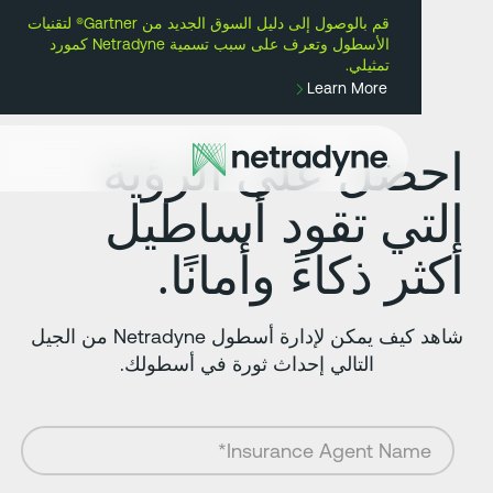
قم بالوصول إلى دليل السوق الجديد من Gartner® لتقنيات
أ
الأسطول وتعرف على سبب تسمية Netradyne كمورد
تمثيلي.
Learn More
حصل على الرؤية
لتي تقود أساطيل
كثر ذكاءً وأمانًا.
شاهد كيف يمكن لإدارة أسطول Netradyne من الجيل
التالي إحداث ثورة في أسطولك.