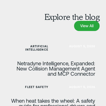
Explore the blo
View Al
View All
عرف على المزيد
ARTIFICIAL
AUGUST 5, 2026
INTELLIGENCE
Netradyne Intelligence, Expanded:
New Collision Management Agent
and MCP Connector
عرف على المزيد
FLEET SAFETY
AUGUST 5, 2026
When heat takes the wheel: A safety
guide for professional drivers and