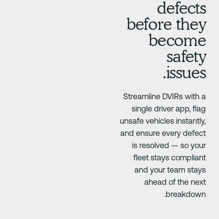
defect
before the
becom
safet
issues
Streamline DVIRs with 
single driver app, fla
unsafe vehicles instantly
and ensure every defec
is resolved — so you
fleet stays complian
and your team stay
ahead of the nex
breakdown