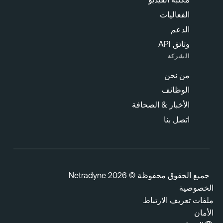
الفعاليات
الدعم
وثائق API
الشركة
من نحن
الوظائف
الأخبار & الصحافة
اتصل بنا
يع الحقوق محفوظة © 2026 Netradyne
خصوصية
فات تعريف الارتباط
مان