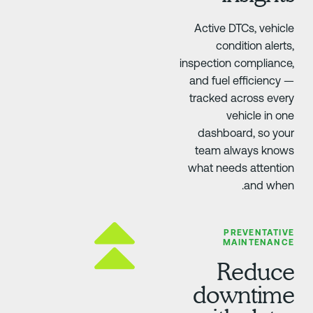
Active DTCs, vehicl
condition alerts
inspection compliance
and fuel efficiency 
tracked across ever
vehicle in on
dashboard, so you
team always know
what needs attentio
and when
PREVENTATIV
MAINTENANC
Reduc
downtim