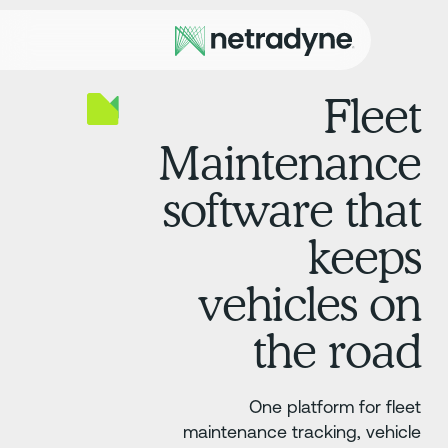
Flee
Maintenanc
software tha
keep
vehicles o
the roa
One platform for flee
maintenance tracking, vehicl