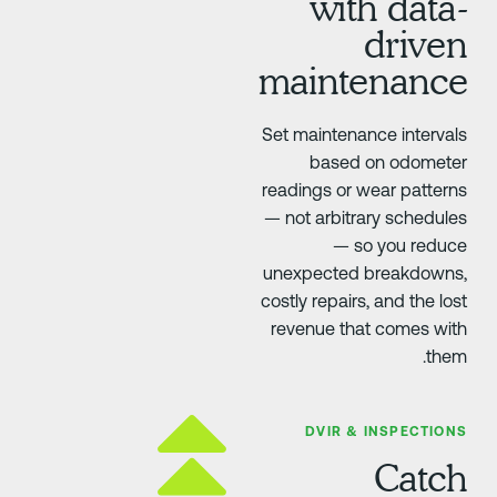
with data
drive
maintenanc
Set maintenance interval
based on odomete
readings or wear pattern
— not arbitrary schedule
— so you reduc
unexpected breakdowns
costly repairs, and the los
revenue that comes wit
them
DVIR & INSPECTION
Catc