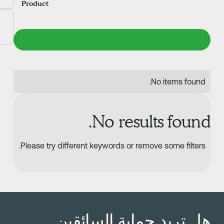
Product
N
Please try different ke
سائقين