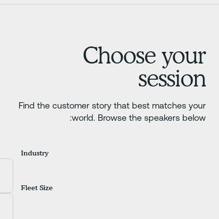
C
Find the customer s
world.
Industry
Fleet Size