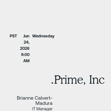
PST
Jun
Wednesd
24,
2026
9:00
AM
Brianne Calvert
Madur
View Speaker LinkedIn Profile
IT Manag