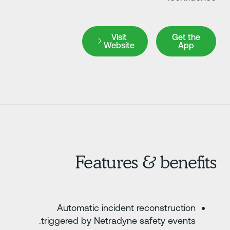
Visit Website
Get the Ap
Visit
Get the
Website
App
Features & benefit
Automatic incident reconstruction
triggered by Netradyne safety events.