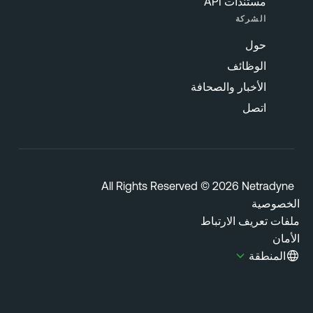
مستندات API
الشركة
حول
الوظائف
الأخبار والصحافة
اتصل
All Rights Reserved © 2026 Netradyn
خصوصية
فات تعريف الارتباط
مان
المنطقة