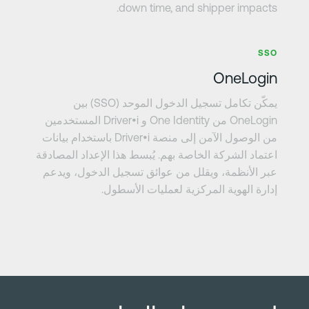
down time, and shipper impacts.
عرف على المزيد
SSO
OneLogin
يمكّن تكامل تسجيل الدخول الموحد (SSO) بين
OneLogin من One Identity و Driver•i المستخدمين
من الوصول الآمن إلى منصة Driver•i باستخدام بيانات
اعتماد الشركة الخاصة بهم. يُبسط هذا الإعداد المصادقة
عبر الأنظمة، ويقلل من عوائق تسجيل الدخول، ويدعم
إدارة الهوية المركزية لعمليات الأسطول.