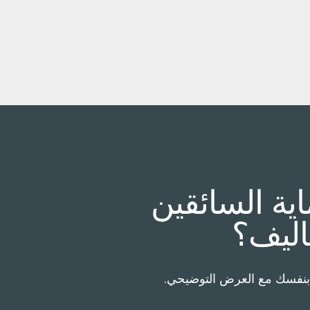
ية السائقين
ليف؟
د بنفسك مع العرض التوضيحي.