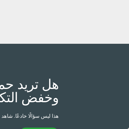
هل تريد حما
وخفض التكا
هذا ليس سؤالًا خادعًا. شاه