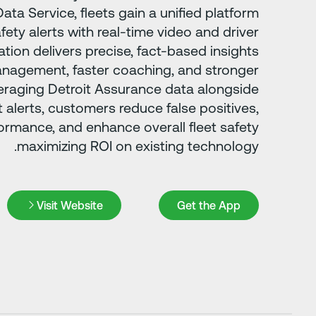
ata Service, fleets gain a unified platform
ty alerts with real-time video and driver
ration delivers precise, fact-based insights
management, faster coaching, and stronger
eraging Detroit Assurance data alongside
t alerts, customers reduce false positives,
ormance, and enhance overall fleet safety
maximizing ROI on existing technology.
Visit Website
Get the App
Visit Website
Get the App