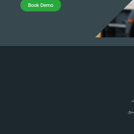
Book Demo
Book Demo
تج.