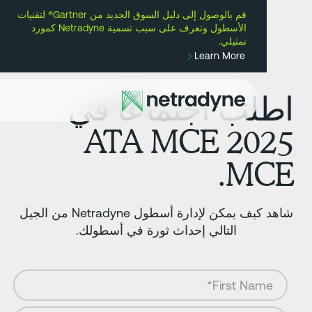
قم بالوصول إلى دليل السوق الجديد من Gartner® لتقنيات
أ
الأسطول وتعرف على سبب تسمية Netradyne كمورد
تمثيلي.
Learn More
طلب اجتماعًا في
ATA MCE 202
MCE
شاهد كيف يمكن لإدارة أسطول Netradyne من الجيل
التالي إحداث ثورة في أسطولك.